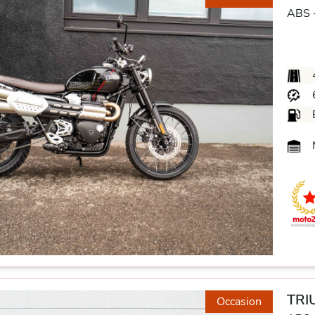
ABS 
M
TRI
Occasion