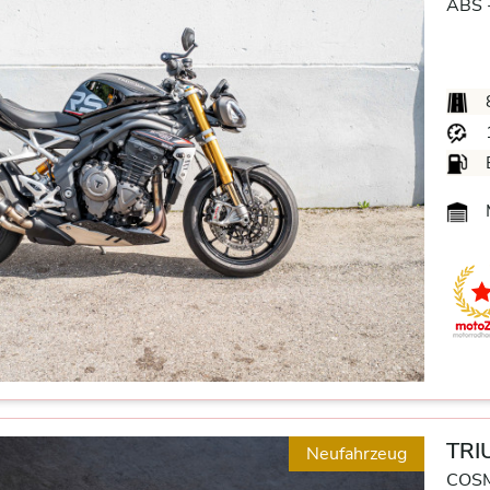
ABS 
M
TRI
Neufahrzeug
COSM