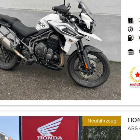
M
HON
Neufahrzeug
ABS 