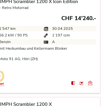
MPH Scrambler 1200 X Icon Edition
-
Retro Motorrad
CHF 14’240.-
1’547 km
30.04.2025
66.2 kW / 90 PS
1’197 ccm
Benzin
A
mit Heckumbau und Kellermann Blinker
oto 91 AG, Höri (ZH)
UMPH Scrambler 1200 X