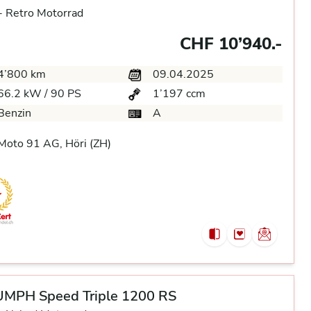
-
Retro Motorrad
CHF 10’940.-
4’800 km
09.04.2025
66.2 kW / 90 PS
1’197 ccm
Benzin
A
oto 91 AG, Höri (ZH)
UMPH Speed Triple 1200 RS