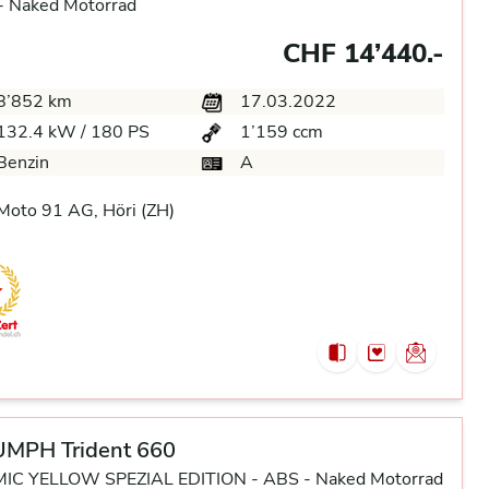
-
Naked Motorrad
CHF 14’440.-
8’852 km
17.03.2022
132.4 kW / 180 PS
1’159 ccm
Benzin
A
oto 91 AG, Höri (ZH)
UMPH Trident 660
IC YELLOW SPEZIAL EDITION -
ABS -
Naked Motorrad