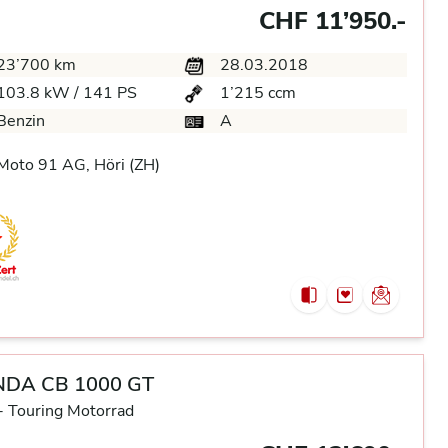
CHF 11’950.-
23’700 km
28.03.2018
103.8 kW / 141 PS
1’215 ccm
Benzin
A
oto 91 AG, Höri (ZH)
DA CB 1000 GT
-
Touring Motorrad