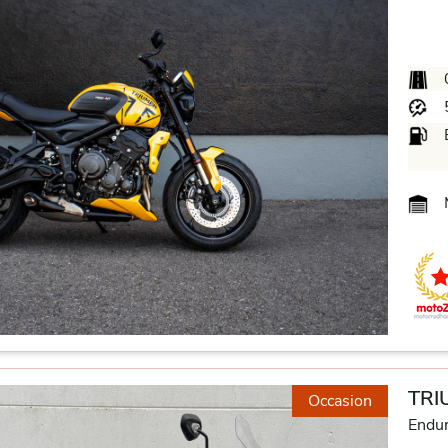
M
TRI
Occasion
Endu