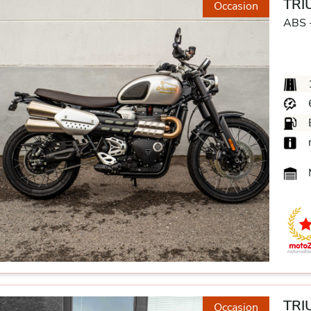
TRIU
Occasion
ABS 
M
TRI
Occasion