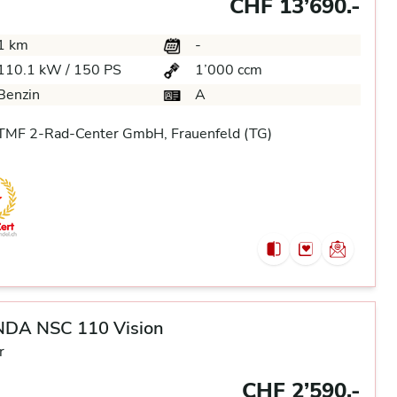
CHF 13’690.-
1 km
-
110.1 kW / 150 PS
1’000 ccm
Benzin
A
TMF 2-Rad-Center GmbH, Frauenfeld (TG)
DA NSC 110 Vision
r
CHF 2’590.-