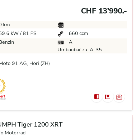
CHF 13’990.-
0 km
-
59.6 kW / 81 PS
660 ccm
Benzin
A
Umbaubar zu:
A-35
oto 91 AG, Höri (ZH)
UMPH Tiger 1200 XRT
ro Motorrad