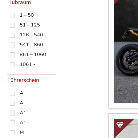
Hubraum
1 – 50
51 – 125
126 – 540
541 – 860
861 – 1060
1061 -
Führerschein
A
A-
A1
A1-
M