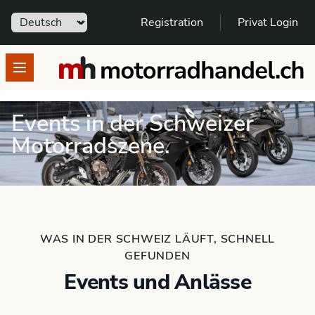
Sprache
Registration
Privat Login
motorradhandel.ch
Open menu
Events in der Schweizer
Motorradszene.
WAS IN DER SCHWEIZ LÄUFT, SCHNELL
GEFUNDEN
Events und Anlässe