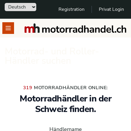
Sprache
Registration
Privat Login
motorradhandel.ch
Open menu
Motorrad- und Roller-
Händler suchen
319
MOTORRADHÄNDLER ONLINE:
Motorradhändler in der
Schweiz finden.
Händlername