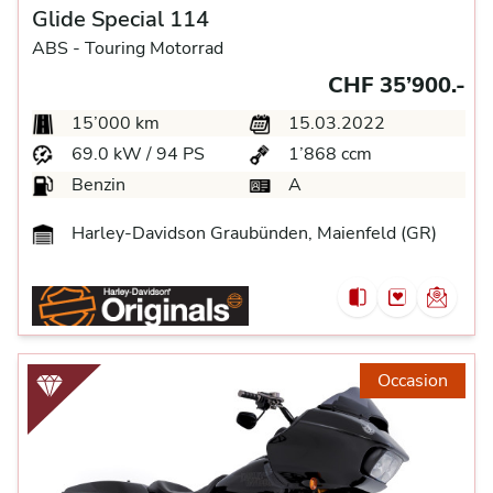
Glide Special 114
ABS -
Touring Motorrad
CHF 35’900.-
15’000 km
15.03.2022
69.0 kW / 94 PS
1’868 ccm
Benzin
A
Harley-Davidson Graubünden, Maienfeld (GR)
Occasion