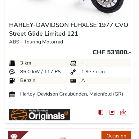
HARLEY-DAVIDSON FLHXLSE 1977 CVO
Street Glide Limited 121
ABS -
Touring Motorrad
CHF 53’800.-
3 km
-
86.0 kW / 117 PS
1’977 ccm
Benzin
A
Harley-Davidson Graubünden, Maienfeld (GR)
Occasion