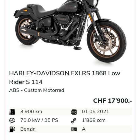
HARLEY-DAVIDSON FXLRS 1868 Low
Rider S 114
ABS -
Custom Motorrad
CHF 17’900.-
3’900 km
01.05.2021
70.0 kW / 95 PS
1’868 ccm
Benzin
A