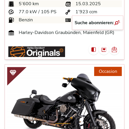
5’600 km
15.03.2025
77.0 kW / 105 PS
1’923 ccm
Benzin
A
Suche abonnieren:
Harley-Davidson Graubünden, Maienfeld (GR)
Occasion