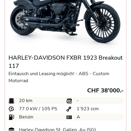
HARLEY-DAVIDSON FXBR 1923 Breakout
117
Eintausch und Leasing möglich! -
ABS -
Custom
Motorrad
CHF 38’000.-
20 km
-
77.0 kW / 105 PS
1’923 ccm
Benzin
A
Harley-Davidson St. Gallen, Au (SG)