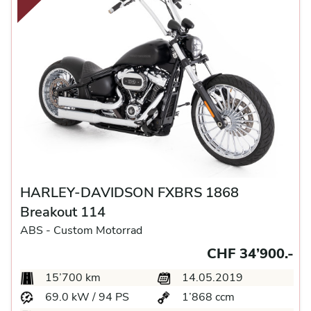
HARLEY-DAVIDSON FXBRS 1868
Breakout 114
ABS -
Custom Motorrad
CHF 34’900.-
15’700 km
14.05.2019
69.0 kW / 94 PS
1’868 ccm