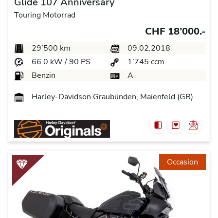
Glide 107 Anniversary
Touring Motorrad
CHF 18’000.-
29’500 km
09.02.2018
66.0 kW / 90 PS
1’745 ccm
Benzin
A
Harley-Davidson Graubünden, Maienfeld (GR)
Occasion