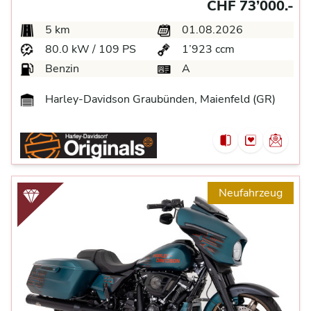
CHF 73’000.-
5 km
01.08.2026
80.0 kW / 109 PS
1’923 ccm
Benzin
A
Harley-Davidson Graubünden, Maienfeld (GR)
Neufahrzeug