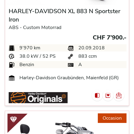
HARLEY-DAVIDSON XL 883 N Sportster
Iron
ABS -
Custom Motorrad
CHF 7’900.-
9’970 km
20.09.2018
38.0 kW / 52 PS
883 ccm
Benzin
A
Harley-Davidson Graubünden, Maienfeld (GR)
Occasion