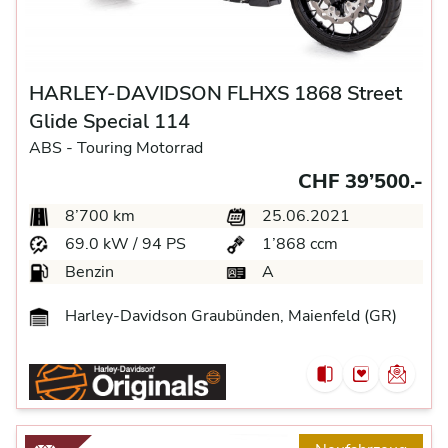
HARLEY-DAVIDSON FLHXS 1868 Street
Glide Special 114
ABS -
Touring Motorrad
CHF 39’500.-
8’700 km
25.06.2021
69.0 kW / 94 PS
1’868 ccm
Benzin
A
Harley-Davidson Graubünden, Maienfeld (GR)