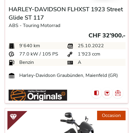
HARLEY-DAVIDSON FLHXST 1923 Street
Glide ST 117
ABS -
Touring Motorrad
CHF 32’900.-
9’640 km
25.10.2022
77.0 kW / 105 PS
1’923 ccm
Benzin
A
Harley-Davidson Graubünden, Maienfeld (GR)
Occasion