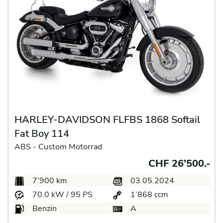
HARLEY-DAVIDSON FLFBS 1868 Softail
Fat Boy 114
ABS -
Custom Motorrad
CHF 26’500.-
7’900 km
03.05.2024
70.0 kW / 95 PS
1’868 ccm
Benzin
A