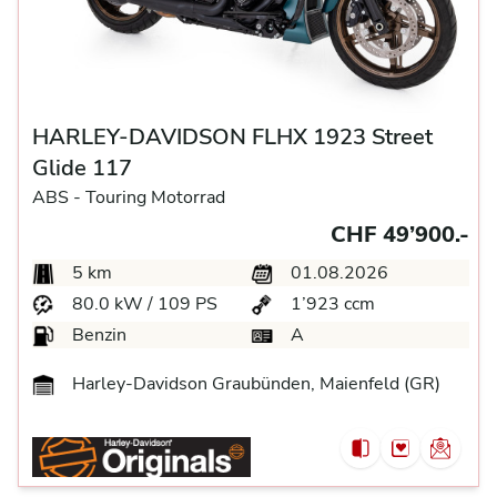
HARLEY-DAVIDSON FLHX 1923 Street
Glide 117
ABS -
Touring Motorrad
CHF 49’900.-
5 km
01.08.2026
80.0 kW / 109 PS
1’923 ccm
Benzin
A
Harley-Davidson Graubünden, Maienfeld (GR)