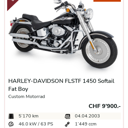
HARLEY-DAVIDSON FLSTF 1450 Softail
Fat Boy
Custom Motorrad
CHF 9’900.-
5’170 km
04.04.2003
46.0 kW / 63 PS
1’449 ccm