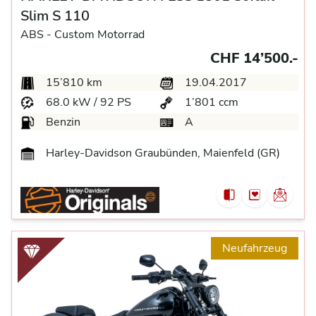
Slim S 110
ABS -
Custom Motorrad
CHF 14’500.-
15’810 km
19.04.2017
68.0 kW / 92 PS
1’801 ccm
Benzin
A
Harley-Davidson Graubünden, Maienfeld (GR)
Neufahrzeug