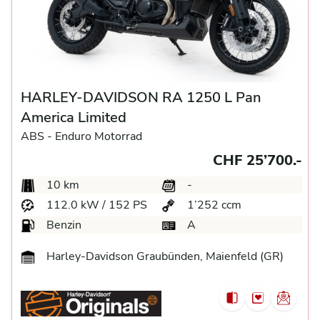
HARLEY-DAVIDSON RA 1250 L Pan
America Limited
ABS -
Enduro Motorrad
CHF 25’700.-
10 km
-
112.0 kW / 152 PS
1’252 ccm
Benzin
A
Harley-Davidson Graubünden, Maienfeld (GR)