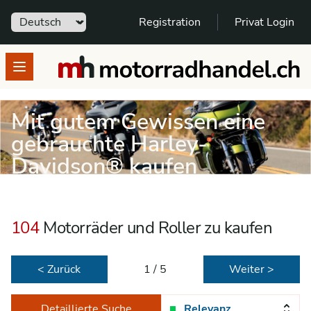
Sprache
Registration
Privat Login
motorradhandel.ch
Open menu
Mit gutem Gewissen eine
gebrauchte Harley-
Davidson® kaufen
104
Motorräder und Roller zu kaufen
< Zurück
1 / 5
Weiter >
Detaillierte Suche
Relevanz