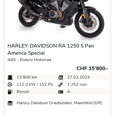
HARLEY-DAVIDSON RA 1250 S Pan
America Special
ABS -
Enduro Motorrad
CHF 15’800.-
13’800 km
27.02.2024
112.0 kW / 152 PS
1’252 ccm
Benzin
A
Harley-Davidson Graubünden, Maienfeld (GR)