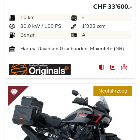
CHF 33’600.-
10 km
-
80.0 kW / 109 PS
1’923 ccm
Benzin
A
Harley-Davidson Graubünden, Maienfeld (GR)
Neufahrzeug