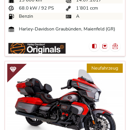
13’600 km
14.07.2017
68.0 kW / 92 PS
1’801 ccm
Benzin
A
Harley-Davidson Graubünden, Maienfeld (GR)
Neufahrzeug