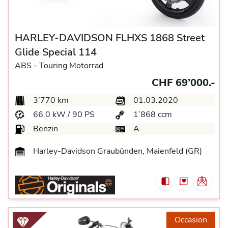
HARLEY-DAVIDSON FLHXS 1868 Street
Glide Special 114
ABS -
Touring Motorrad
CHF 69’000.-
3’770 km
01.03.2020
66.0 kW / 90 PS
1’868 ccm
Benzin
A
Harley-Davidson Graubünden, Maienfeld (GR)
Occasion