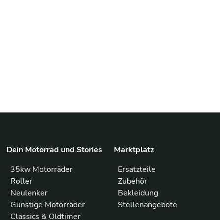
Dein Motorrad und Stories
Marktplatz
35kw Motorräder
Ersatzteile
Roller
Zubehör
Neulenker
Bekleidung
Günstige Motorräder
Stellenangebote
Classics & Oldtimer