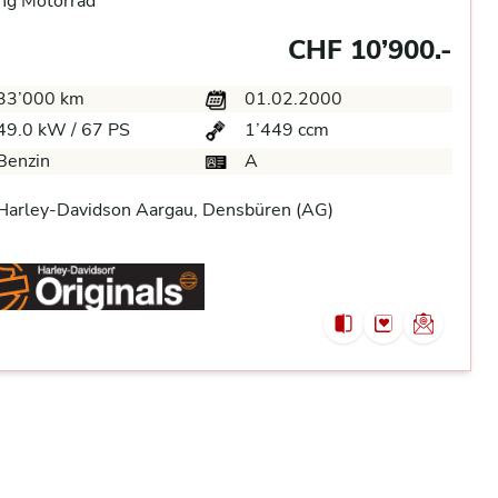
ng Motorrad
CHF 10’900.-
33’000 km
01.02.2000
49.0 kW / 67 PS
1’449 ccm
Benzin
A
Harley-Davidson Aargau, Densbüren (AG)