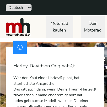
Sprache
motorradhandel.ch
Motorrad
Dein
kaufen
Motorrad
Ausweis
Mit gutem Gewissen eine
Harley-Davidson Originals®
Wer den Kauf einer Harley® plant, hat
allerhöchste Ansprüche.
Das gilt auch dann, wenn Deine Traum-Harley®
zuvor schon jemand anderem gehört hat.
Jedes gebrauchte Modell, welches Dir einer
unserer offiziellen Vertragshändler anbietet,