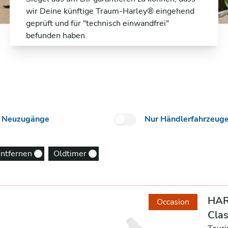
wir Deine künftige Traum-Harley® eingehend
geprüft und für "technisch einwandfrei"
befunden haben.
 Neuzugänge
Nur Händlerfahrzeug
entfernen
Oldtimer
Remove option
Remove option
HAR
Occasion
Clas