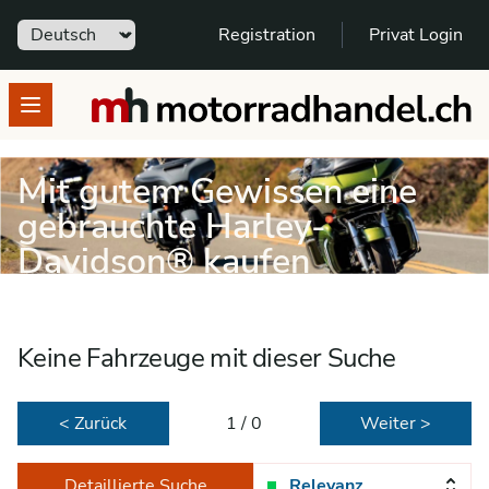
Sprache
Registration
Privat Login
motorradhandel.ch
Open menu
Mit gutem Gewissen eine
gebrauchte Harley-
Davidson® kaufen
Keine Fahrzeuge mit dieser Suche
< Zurück
1 / 0
Weiter >
Detaillierte Suche
Relevanz