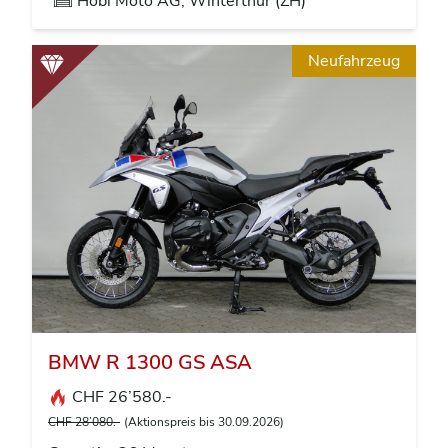
Hobi Moto AG, Winterthur (ZH)
Neufahrzeug
BMW R 1300 GS ASA
CHF 26’580.-
CHF 28’080.-
(Aktionspreis bis 30.09.2026)