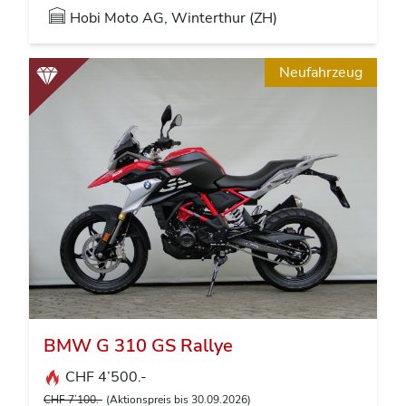
Hobi Moto AG, Winterthur (ZH)
Neufahrzeug
BMW G 310 GS Rallye
CHF 4’500.-
CHF 7’100.-
(Aktionspreis bis 30.09.2026)