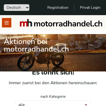
Sprache
Registration
Privat Login
motorradhandel.ch
Open menu
Aktionen bei
motorradhandel.ch
Es lohnt sich!
Immer zuerst bei den Aktionen hereinschauen:
nach Kategorie
alle