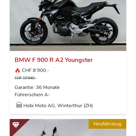
BMW F 900 R A2 Youngster
CHF 8’900.-
CHF 10’840.-
Garantie: 36 Monate
Führerschein A-
Hobi Moto AG, Winterthur (ZH)
Neufahrzeug