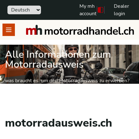
My mh
Dealer
Sprache
111
Free text search
account
login
motorradhandel.ch
Open menu
Alle Informationen zum
Motorradausweis
was braucht es, um den Motorradausweis zu erwerben?
motorradausweis.ch