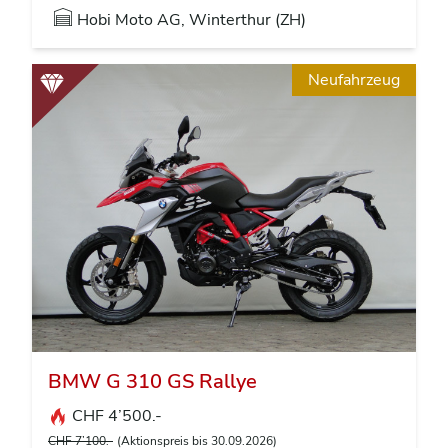
Hobi Moto AG, Winterthur (ZH)
Neufahrzeug
BMW G 310 GS Rallye
CHF 4’500.-
CHF 7’100.-
(Aktionspreis bis 30.09.2026)