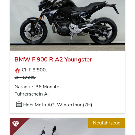
BMW F 900 R A2 Youngster
CHF 8’900.-
CHF 10’840.-
Garantie: 36 Monate
Führerschein A-
Hobi Moto AG, Winterthur (ZH)
Neufahrzeug