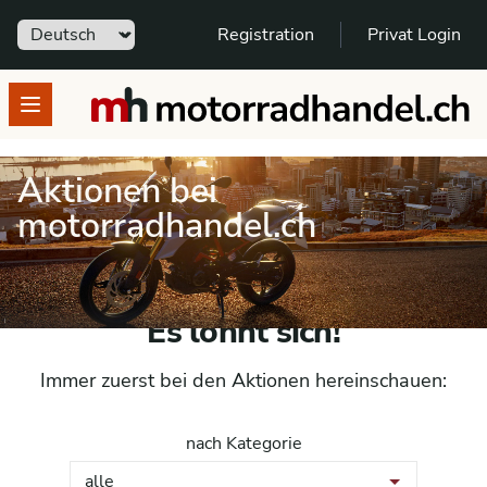
Sprache
Registration
Privat Login
motorradhandel.ch
Open menu
Aktionen bei
motorradhandel.ch
Es lohnt sich!
Immer zuerst bei den Aktionen hereinschauen:
nach Kategorie
alle