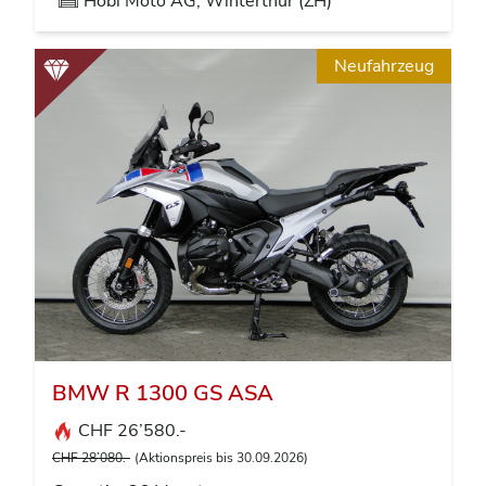
Hobi Moto AG, Winterthur (ZH)
Neufahrzeug
BMW R 1300 GS ASA
CHF 26’580.-
CHF 28’080.-
(Aktionspreis bis 30.09.2026)