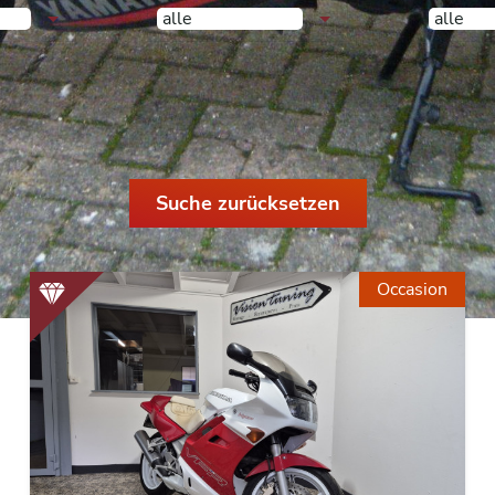
alle
alle
Resultate
274
Suche zurücksetzen
Occasion