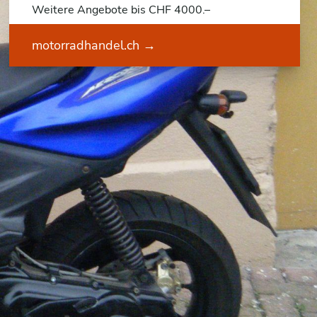
Weitere Angebote bis CHF 4000.–
motorradhandel.ch
→
ehmen – kaufen
ch Preis
nach Kanton