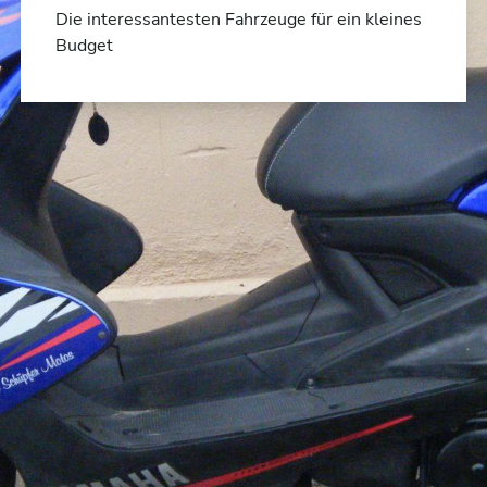
Die interessantesten Fahrzeuge für ein kleines
Budget
ntscheiden – Kontakt aufn
Motorräder und Roller für Dein Budget:
rke
nach Ausweis
na