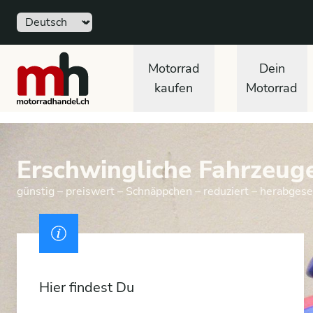
Sprache
motorradhandel.ch
Motorrad
Dein
kaufen
Motorrad
Erschwingliche Fahrzeuge
günstig – preiswert – Schnäppchen – reduziert – herabges
Ausweis
Hier findest Du