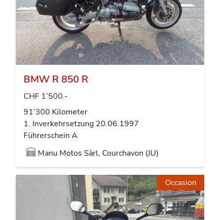
BMW R 850 R
CHF 1’500.-
91’300 Kilometer
1. Inverkehrsetzung 20.06.1997
Führerschein A
Manu Motos Sàrl, Courchavon (JU)
Occasion