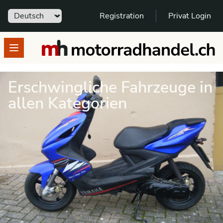
Sprache
Registration
Privat Login
motorradhandel.ch
Open menu
Erschwingliche Fahrzeuge in
allen Kategorien
auswählen – entscheiden –
Kontakt aufnehmen – kaufen
Motorräder und Roller für Dein Budget:
nach Kategorie