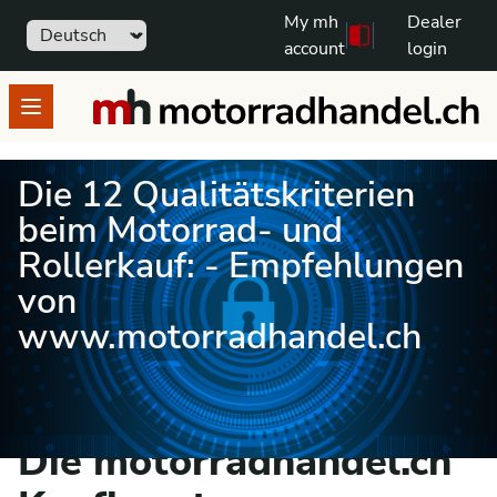
My mh
Dealer
Sprache
111
Free text search
account
login
motorradhandel.ch
Open menu
Die 12 Qualitätskriterien
beim Motorrad- und
Rollerkauf: - Empfehlungen
von
www.motorradhandel.ch
Die motorradhandel.ch