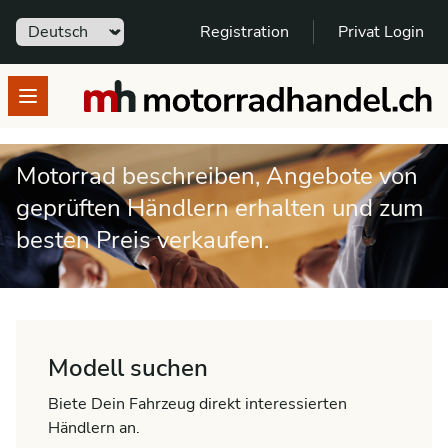
Sprache
Registration
Privat Login
motorradhandel.ch
Open menu
Motorrad beschreiben, Angebote von
geprüften Händlern erhalten und zum
besten Preis verkaufen.
Modell suchen
Biete Dein Fahrzeug direkt interessierten
Händlern an.